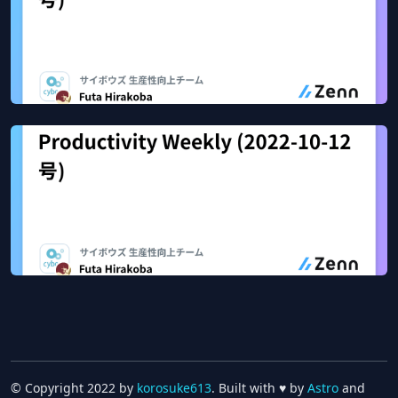
Productivity Weekly (2022-10-19号)
Oct 31, 2022
58
views
Zenn
Productivity Weekly (2022-10-12号)
Oct 22, 2022
32
views
Zenn
© Copyright 2022 by
korosuke613
. Built with ♥ by
Astro
and