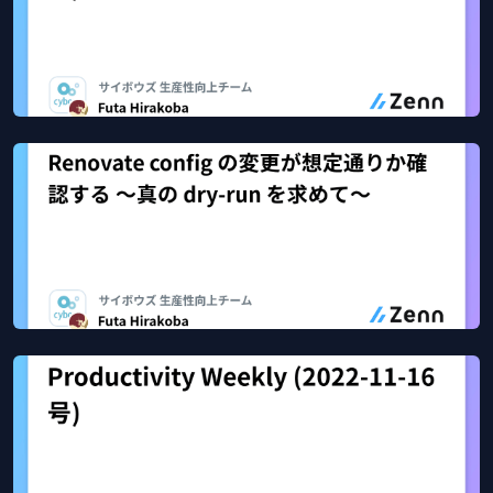
Productivity Weekly (2022-12-07号)
Dec 31, 2022
48
views
Zenn
Renovate config の変更が想定通りか確認する 〜真の
dry-run を求めて〜
Dec 23, 2022
4713
views
Zenn