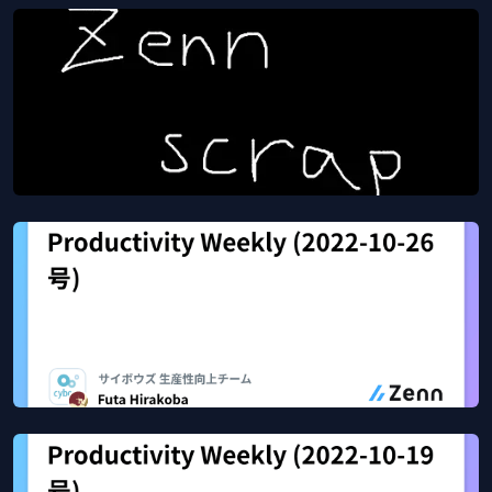
Productivity Weekly (2022-11-02号)
Nov 10, 2022
39
views
Zenn
Docker HubにOCI Artifactsをpushしてみる
Nov 10, 2022
209
views
Zenn scrap
Productivity Weekly (2022-10-26号)
Nov 9, 2022
42
views
Zenn