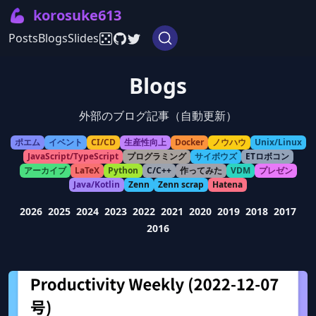
💪
korosuke613
Posts
Blogs
Slides
Blogs
外部のブログ記事（自動更新）
ポエム
イベント
CI/CD
生産性向上
Docker
ノウハウ
Unix/Linux
JavaScript/TypeScript
プログラミング
サイボウズ
ETロボコン
アーカイブ
LaTeX
Python
C/C++
作ってみた
VDM
プレゼン
Java/Kotlin
Zenn
Zenn scrap
Hatena
2026
2025
2024
2023
2022
2021
2020
2019
2018
2017
2016