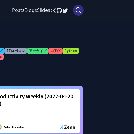
Posts
Blogs
Slides
ズ
ETロボコン
アーカイブ
LaTeX
Python
a