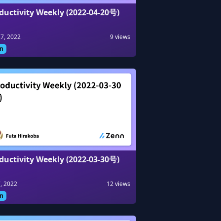
ductivity Weekly (2022-04-20号)
27, 2022
9
views
n
ductivity Weekly (2022-03-30号)
, 2022
12
views
n