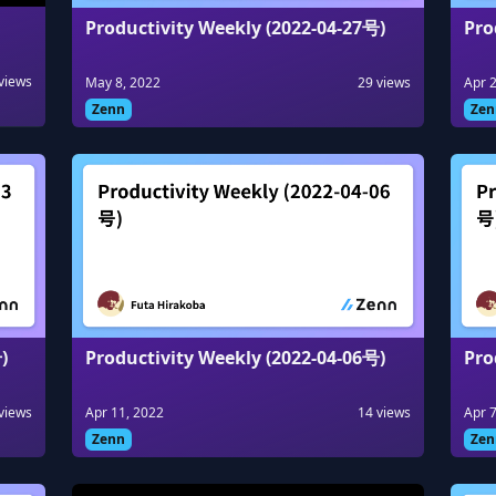
Productivity Weekly (2022-04-27号)
Pro
views
May 8, 2022
29
views
Apr 
Zenn
Zen
)
Productivity Weekly (2022-04-06号)
Pro
views
Apr 11, 2022
14
views
Apr 7
Zenn
Zen