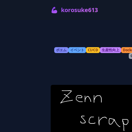
💪
korosuke613
ポエム
イベント
CI/CD
生産性向上
Dock