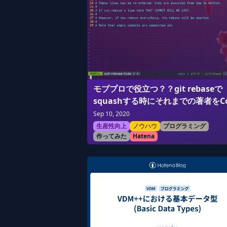
モブプロで役立つ？？git rebaseで
squashする時にそれまでの著者をCo
authored-byに自動で追加するgit
Sep 10, 2020
hookを作りました🎉
生産性向上
ノウハウ
プログラミング
作ってみた
Hatena