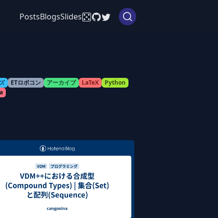
Posts
Blogs
Slides
ズ
ETロボコン
アーカイブ
LaTeX
Python
a