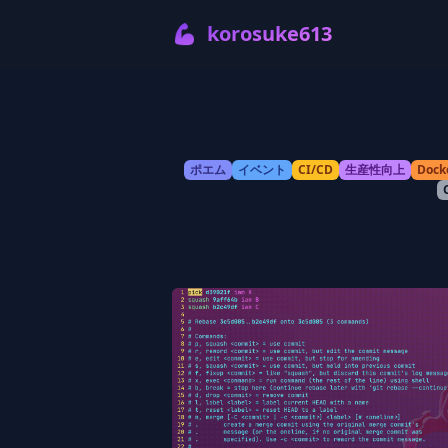
💪
korosuke613
ポエム
イベント
CI/CD
生産性向上
Dock