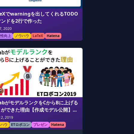
TeXでwarningを出してくれるTODO
マンドを2行で作った
7, 2020
産性向上
ノウハウ
LaTeX
Hatena
LabがモデルランクをCからBに上げる
とができた理由【作成モデル公開】
Tロボコン2019】
12, 2019
ウハウ
ETロボコン
プレゼン
Hatena