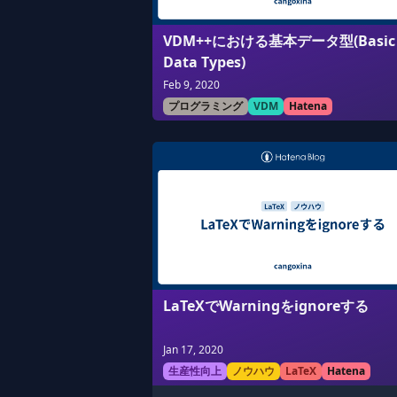
VDM++における基本データ型(Basic
Data Types)
Feb 9, 2020
プログラミング
VDM
Hatena
LaTeXでWarningをignoreする
Jan 17, 2020
生産性向上
ノウハウ
LaTeX
Hatena