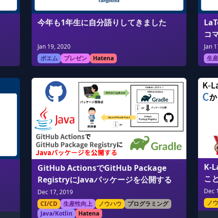
今年も1年生に自分語りしてきました
La
コ
Jan 19, 2020
Jan 1
ポエム
プレゼン
Hatena
生
K-
GitHub ActionsでGitHub Package
こ
RegistryにJavaパッケージを公開する
【E
Dec 
Dec 17, 2019
ノ
CI/CD
生産性向上
ノウハウ
プログラミング
Java/Kotlin
Hatena