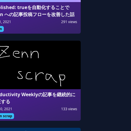
blished: trueを自動化することで
nn への記事投稿フローを改善した話
1, 2021
291
views
n
oductivity Weeklyの記事を継続的に
正する
20, 2021
133
views
n scrap