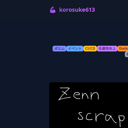
💪
korosuke613
ポエム
イベント
CI/CD
生産性向上
Dock