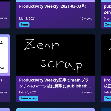
Productivity Weekly (2021-03-03号)
pu
Ze
views
Mar 3, 2021
16
views
Mar 
Zenn
Zen
Productivity Weekly記事でmainブラ
Pr
)
ンチへのマージ後に簡単にpublished:
校
trueにしたい
Feb 20, 2021
7
views
Feb 
views
Zenn scrap
Zen