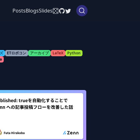
Posts
Blogs
Slides
ズ
ETロボコン
アーカイブ
LaTeX
Python
a