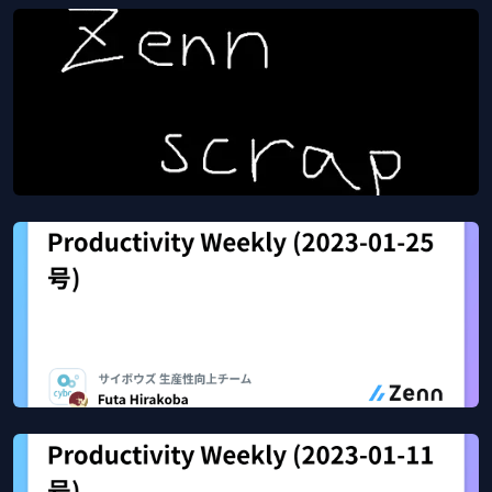
Productivity Weekly (2023-02-08号)
Feb 16, 2023
12
views
Zenn
GitHubのPull request merge queueを試す
Feb 10, 2023
1808
views
Zenn scrap
Productivity Weekly (2023-01-25号)
Feb 5, 2023
41
views
Zenn