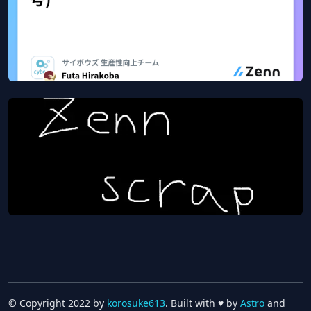
Productivity Weekly (2023-01-11号)
Jan 24, 2023
29
views
Zenn
GitHub Actions の organization-wide required
workflows を実験する
Jan 24, 2023
521
views
Zenn scrap
© Copyright 2022 by
korosuke613
. Built with ♥ by
Astro
and