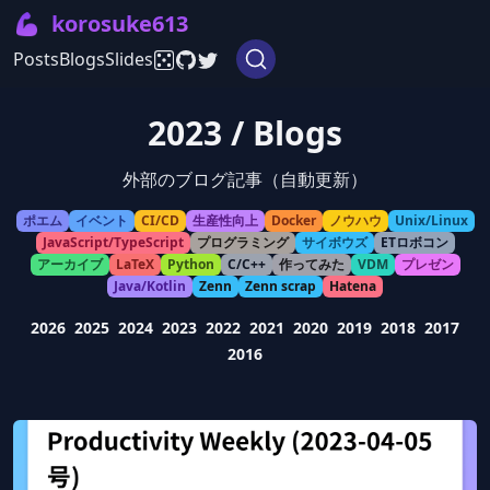
💪
korosuke613
Posts
Blogs
Slides
2023 / Blogs
外部のブログ記事（自動更新）
ポエム
イベント
CI/CD
生産性向上
Docker
ノウハウ
Unix/Linux
JavaScript/TypeScript
プログラミング
サイボウズ
ETロボコン
アーカイブ
LaTeX
Python
C/C++
作ってみた
VDM
プレゼン
Java/Kotlin
Zenn
Zenn scrap
Hatena
2026
2025
2024
2023
2022
2021
2020
2019
2018
2017
2016