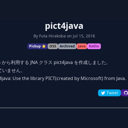
pict4java
By
Futa Hirakoba
on
Jul 15, 2018
Pickup ⭐️
OSS
Archived
Java
Kotlin
otlin から利用する JNA クラス pict4java を作成しました。
ていません。
java: Use the library PICT(created by Microsoft) from Java.
Tweet