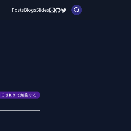
Posts
Blogs
Slides
GitHub で編集する