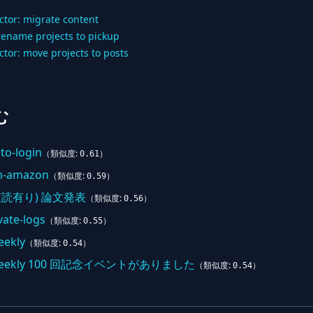
ctor: migrate content
 rename projects to pickup
ctor: move projects to posts
む
to-login
（類似度:
）
0.61
om-amazon
（類似度:
）
0.59
(査読有り) 論文発表
（類似度:
）
0.56
ate-logs
（類似度:
）
0.55
eekly
（類似度:
）
0.54
ty Weekly 100 回記念イベントがありました
（類似度:
）
0.54