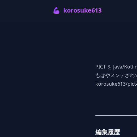
💪
korosuke613
PICT を Java/K
もはやメンテされ
korosuke613/pict4
編集履歴