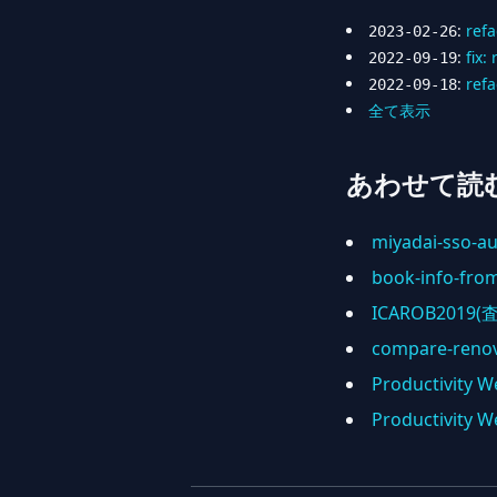
:
refa
2023-02-26
:
fix:
2022-09-19
:
refa
2022-09-18
全て表示
あわせて読
miyadai-sso-au
book-info-fr
ICAROB2019
compare-renov
Productivity W
Productivi