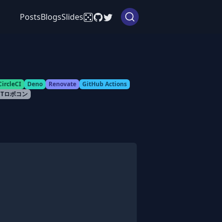
Posts
Blogs
Slides
CircleCI
Deno
Renovate
GitHub Actions
ETロボコン