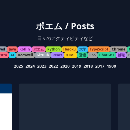
ポエム / Posts
日々のアクティビティなど
ved
Java
Kotlin
ポエム
Python
Heroku
大学
TypeScript
Chrome
stro
AI
Docswell
GitHub
React
HTML
登壇
CSS
ChatGPT
就職
2025
2024
2023
2022
2020
2019
2018
2017
1900