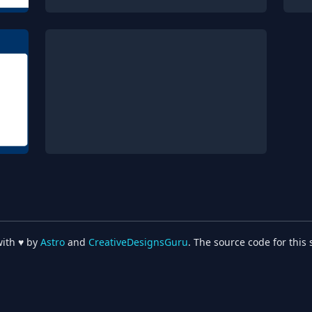
単語帳 🗒
好き
May 14, 2023
Mar 
ポエム
Pickup ⭐️
ポ
自己紹介
Aug 21, 2022
Pickup ⭐️
ポエム
with ♥ by
Astro
and
CreativeDesignsGuru
. The source code for this s