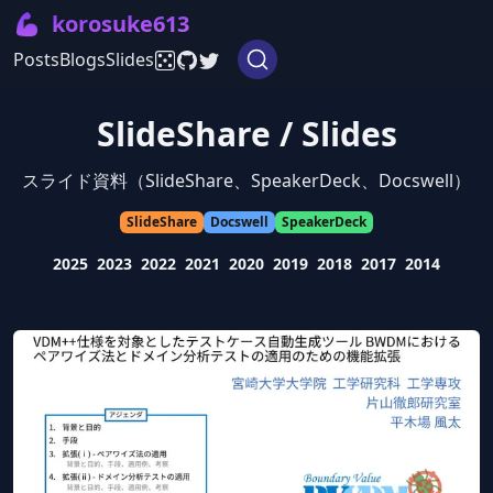
💪
korosuke613
Posts
Blogs
Slides
SlideShare / Slides
スライド資料（SlideShare、SpeakerDeck、Docswell）
SlideShare
Docswell
SpeakerDeck
2025
2023
2022
2021
2020
2019
2018
2017
2014