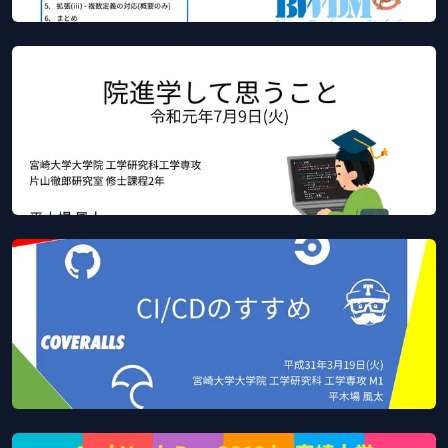
VDM++仕様を対象としたテストケース自動生成ツール
BWDMにおけるペアワイズ法とドメイン分析テストの
Feb 4, 2020
Slideshare
適用のための機能拡張
SlideShare
院進学して思うこと
Jul 9, 2019
Slideshare
SlideShare
CI/CDのすすめ